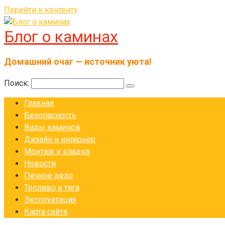
Перейти к контенту
Блог о каминах
Домашний очаг — источник уюта!
Поиск:
Главная
Безопасность
Виды каминов
Дизайн и интерьер
Монтаж и кладка
Новости
Печное дело
Топливо и тяга
Эксплуатация
Карта сайта