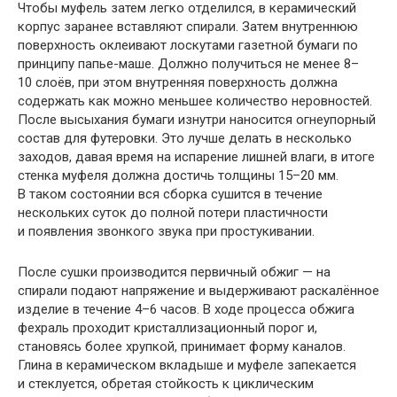
Чтобы муфель затем легко отделился, в керамический
корпус заранее вставляют спирали. Затем внутреннюю
поверхность оклеивают лоскутами газетной бумаги по
принципу папье-маше. Должно получиться не менее 8–
10 слоёв, при этом внутренняя поверхность должна
содержать как можно меньшее количество неровностей.
После высыхания бумаги изнутри наносится огнеупорный
состав для футеровки. Это лучше делать в несколько
заходов, давая время на испарение лишней влаги, в итоге
стенка муфеля должна достичь толщины 15–20 мм.
В таком состоянии вся сборка сушится в течение
нескольких суток до полной потери пластичности
и появления звонкого звука при простукивании.
После сушки производится первичный обжиг — на
спирали подают напряжение и выдерживают раскалённое
изделие в течение 4–6 часов. В ходе процесса обжига
фехраль проходит кристаллизационный порог и,
становясь более хрупкой, принимает форму каналов.
Глина в керамическом вкладыше и муфеле запекается
и стеклуется, обретая стойкость к циклическим