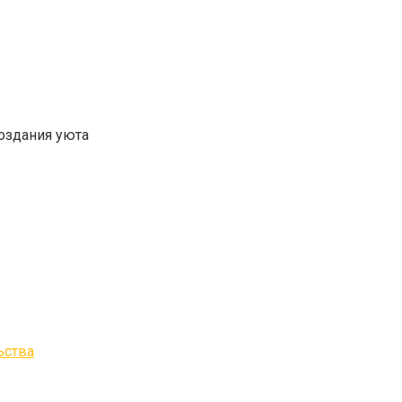
оздания уюта
ьства