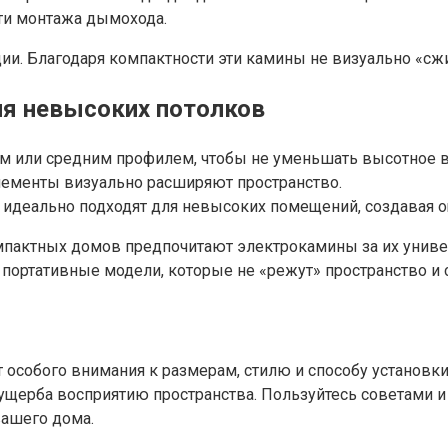
ти монтажа дымохода.
ции. Благодаря компактности эти камины не визуально «сж
ля невысоких потолков
им или средним профилем, чтобы не уменьшать высотное 
элементы визуально расширяют пространство.
идеально подходят для невысоких помещений, создавая о
мпактных домов предпочитают электрокамины за их универ
 портативные модели, которые не «режут» пространство 
 особого внимания к размерам, стилю и способу установк
ущерба восприятию пространства. Пользуйтесь советами и 
вашего дома.