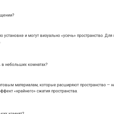
ещении?
о установке и могут визуально «усечь» пространство. Д
.
 в небольших комнатах?
атовым материалам, которые расширяют пространство — н
эффект «крайнего» сжатия пространства.
ьких комнат?