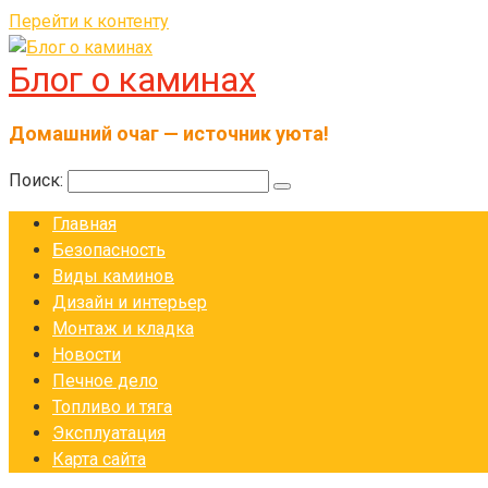
Перейти к контенту
Блог о каминах
Домашний очаг — источник уюта!
Поиск:
Главная
Безопасность
Виды каминов
Дизайн и интерьер
Монтаж и кладка
Новости
Печное дело
Топливо и тяга
Эксплуатация
Карта сайта