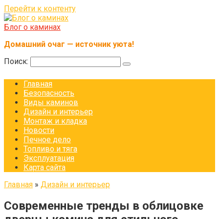
Перейти к контенту
Блог о каминах
Домашний очаг — источник уюта!
Поиск:
Главная
Безопасность
Виды каминов
Дизайн и интерьер
Монтаж и кладка
Новости
Печное дело
Топливо и тяга
Эксплуатация
Карта сайта
Главная
»
Дизайн и интерьер
Современные тренды в облицовке