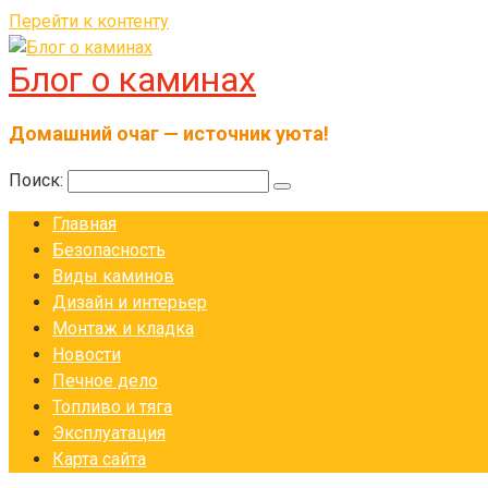
Перейти к контенту
Блог о каминах
Домашний очаг — источник уюта!
Поиск:
Главная
Безопасность
Виды каминов
Дизайн и интерьер
Монтаж и кладка
Новости
Печное дело
Топливо и тяга
Эксплуатация
Карта сайта