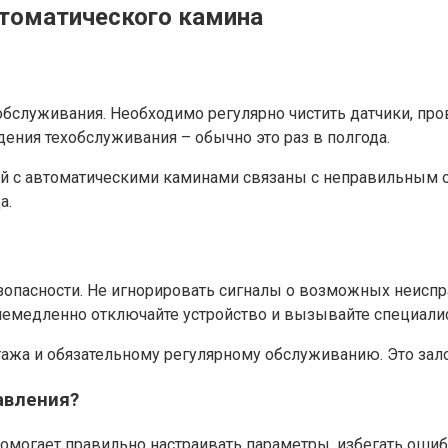
втоматического камина
обслуживания. Необходимо регулярно чистить датчики, про
ния техобслуживания – обычно это раз в полгода.
ций с автоматическими каминами связаны с неправильным 
а.
зопасности. Не игнорировать сигналы о возможных неиспр
 немедленно отключайте устройство и вызывайте специалис
ажа и обязательному регулярному обслуживанию. Это зало
авления?
омогает правильно настраивать параметры, избегать оши