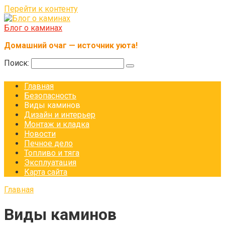
Перейти к контенту
Блог о каминах
Домашний очаг — источник уюта!
Поиск:
Главная
Безопасность
Виды каминов
Дизайн и интерьер
Монтаж и кладка
Новости
Печное дело
Топливо и тяга
Эксплуатация
Карта сайта
Главная
Виды каминов