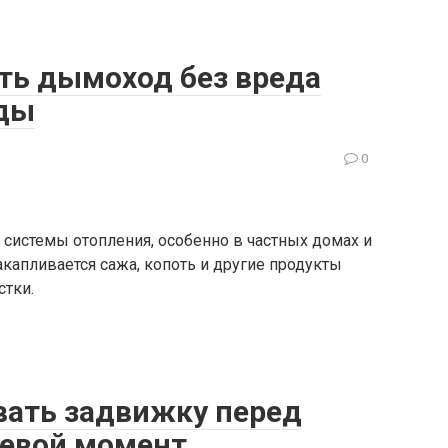
ть дымоход без вреда
ды
0
системы отопления, особенно в частных домах и
акапливается сажа, копоть и другие продукты
стки.
вать задвижку перед
чевой момент