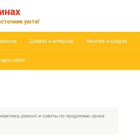
инах
сточник уюта!
аминов
Дизайн и интерьер
Монтаж и кладка
Карта сайта
илактика, ремонт и советы по продлению срока