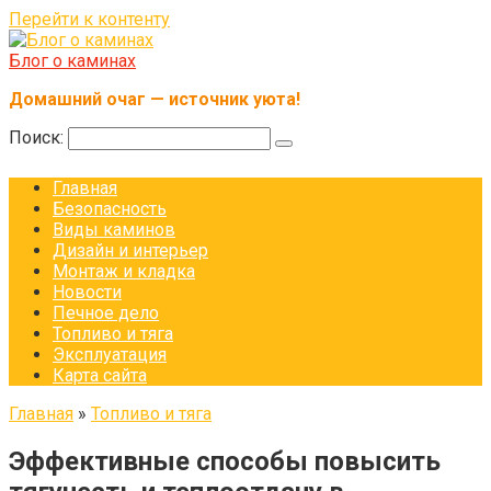
Перейти к контенту
Блог о каминах
Домашний очаг — источник уюта!
Поиск:
Главная
Безопасность
Виды каминов
Дизайн и интерьер
Монтаж и кладка
Новости
Печное дело
Топливо и тяга
Эксплуатация
Карта сайта
Главная
»
Топливо и тяга
Эффективные способы повысить