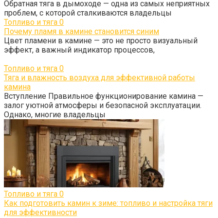
Обратная тяга в дымоходе — одна из самых неприятных
проблем, с которой сталкиваются владельцы
Топливо и тяга
0
Почему пламя в камине становится синим
Цвет пламени в камине — это не просто визуальный
эффект, а важный индикатор процессов,
Топливо и тяга
0
Тяга и влажность воздуха для эффективной работы
камина
Вступление Правильное функционирование камина —
залог уютной атмосферы и безопасной эксплуатации.
Однако, многие владельцы
Топливо и тяга
0
Как подготовить камин к зиме: топливо и настройка тяги
для эффективности