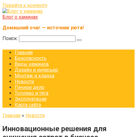
Перейти к контенту
Блог о каминах
Домашний очаг — источник уюта!
Поиск:
Главная
Безопасность
Виды каминов
Дизайн и интерьер
Монтаж и кладка
Новости
Печное дело
Топливо и тяга
Эксплуатация
Карта сайта
Главная
»
Новости
Инновационные решения для