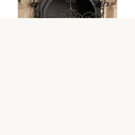
Аксессуары
0
Аксессуары для камина из
кованого железа — сочетание
роскоши и надежности
Введение в мир кованых аксессуаров для каминов
Камин — это не только источник тепла,
© 2026 Блог о каминах