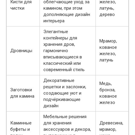
Кисти для
облегчающие уход за
железо,
чистки
камином, при этом
латунь,
дополняющие дизайн
дерево
интерьера
Элегантные
контейнеры для
Мрамор,
хранения дров,
кованое
Дровницы
гармонично
железо,
вписывающиеся в
латунь
классический или
современный стиль
Декоративные
Медь,
решетки и заслонки,
Заготовки
бронза,
создающие уют и
для камина
кованое
подчёркивающие
железо
дизайн
Мебельные решения
Каминные
для хранения
Древесина,
буфеты и
аксессуаров и декора,
мрамор,