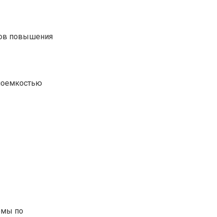
ров повышения
плоемкостью
емы по