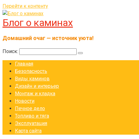
Перейти к контенту
Блог о каминах
Домашний очаг — источник уюта!
Поиск:
Главная
Безопасность
Виды каминов
Дизайн и интерьер
Монтаж и кладка
Новости
Печное дело
Топливо и тяга
Эксплуатация
Карта сайта