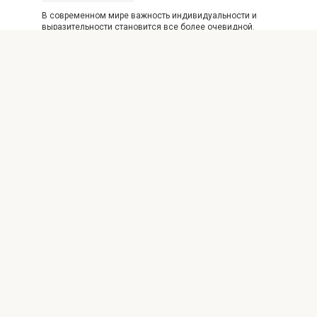
В современном мире важность индивидуальности и
выразительности становится все более очевидной.
Одним из способов
Дизайн и интерьер
0
Экологичные материалы для
оформления каминов: безопасные
и стильные решения
Введение Современные тенденции в дизайне
интерьеров все больше склоняются к использованию
экологичных и безопасных
© 2026 Блог о каминах