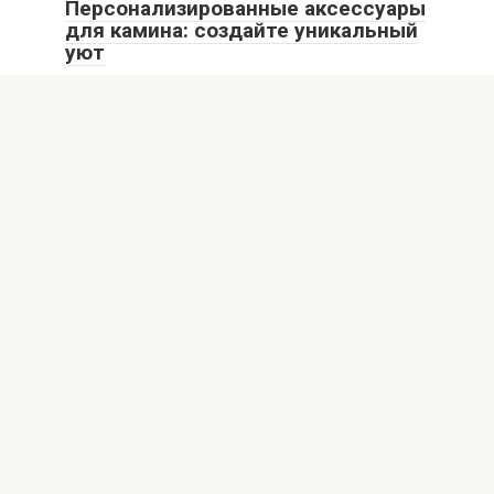
Персонализированные аксессуары
для камина: создайте уникальный
уют
Камин давно становится не только источником тепла,
но и центром уюта, стиля и индивидуальности
Аксессуары
0
Аксессуары для камина из
кованого железа — сочетание
роскоши и надежности
Введение в мир кованых аксессуаров для каминов
Камин — это не только источник тепла,
© 2026 Блог о каминах