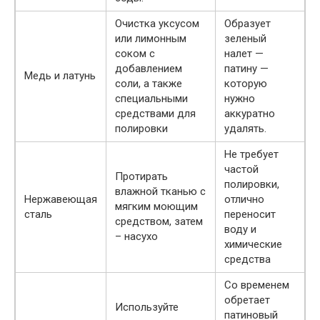
Очистка уксусом
Образует
или лимонным
зеленый
соком с
налет —
добавлением
патину —
Медь и латунь
соли, а также
которую
специальными
нужно
средствами для
аккуратно
полировки
удалять.
Не требует
частой
Протирать
полировки,
влажной тканью с
Нержавеющая
отлично
мягким моющим
сталь
переносит
средством, затем
воду и
– насухо
химические
средства
Со временем
обретает
Используйте
патиновый