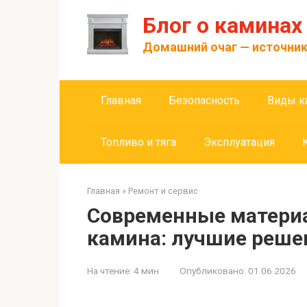
Перейти
Блог о каминах
к
контенту
Домашний очаг — источник
Главная
Безопасность
Виды к
Топливо и тяга
Эксплуатация
Главная
»
Ремонт и сервис
Современные матери
камина: лучшие реше
На чтение:
4 мин
Опубликовано:
01.06.2026