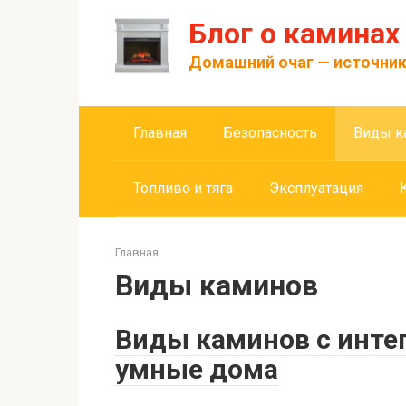
Перейти
Блог о каминах
к
контенту
Домашний очаг — источник
Главная
Безопасность
Виды к
Топливо и тяга
Эксплуатация
Главная
Виды каминов
Виды каминов с инте
умные дома