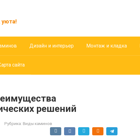
 уюта!
аминов
Дизайн и интерьер
Монтаж и кладка
Карта сайта
реимущества
ических решений
Рубрика:
Виды каминов