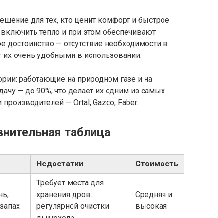
шение для тех, кто ценит комфорт и быстрое
 включить тепло и при этом обеспечивают
е достоинство — отсутствие необходимости в
т их очень удобными в использовании.
ории: работающие на природном газе и на
ачу — до 90%, что делает их одним из самых
роизводителей — Ortal, Gazco, Faber.
внительная таблица
Недостатки
Стоимость
Требует места для
нь,
хранения дров,
Средняя и
 запах
регулярной очистки
высокая
дымохода