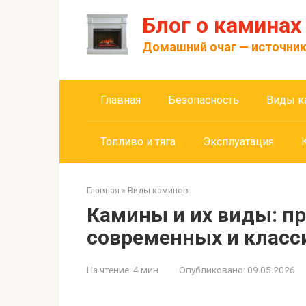
Перейти
Блог о каминах
к
контенту
Домашний очаг — источник
Главная
Безопасность
Виды к
Топливо и тяга
Эксплуатация
Главная
»
Виды каминов
Камины и их виды: п
современных и класс
На чтение:
4 мин
Опубликовано:
09.05.2026