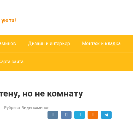
 уюта!
аминов
Дизайн и интерьер
Монтаж и кладка
Карта сайта
тену, но не комнату
Рубрика:
Виды каминов