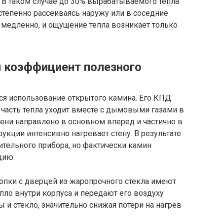
. В таком случае до 30% вырабатываемого тепла
остепенно рассеиваясь наружу или в соседние
 медленно, и ощущение тепла возникает только
й коэффициент полезного
ся использование открытого камина. Его КПД
часть тепла уходит вместе с дымовыми газами в
ени направлено в основном вперед и частично в
рукции интенсивно нагревает стену. В результате
тельного прибора, но фактически камин
цию.
опки с дверцей из жаропрочного стекла имеют
ло внутри корпуса и передают его воздуху
и стекло, значительно снижая потери на нагрев