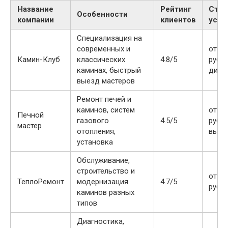
Название
Рейтинг
Стои
Особенности
компании
клиентов
услу
Специализация на
современных и
от 30
Камин-Клуб
классических
4.8/5
рубле
каминах, быстрый
диаг
выезд мастеров
Ремонт печей и
каминов, систем
от 25
Печной
газового
4.5/5
рубле
мастер
отопления,
выез
установка
Обслуживание,
строительство и
от 35
ТеплоРемонт
модернизация
4.7/5
рубл
каминов разных
типов
Диагностика,