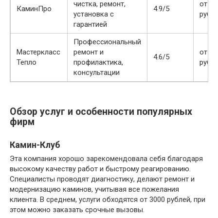
чистка, ремонт,
от 40
КаминПро
4.9/5
установка с
рубл
гарантией
Профессиональный
Мастеркласс
ремонт и
от 30
4.6/5
Тепло
профилактика,
рубл
консультации
Обзор услуг и особенности популярных
фирм
Камин-Клуб
Эта компания хорошо зарекомендовала себя благодаря
высокому качеству работ и быстрому реагированию.
Специалисты проводят диагностику, делают ремонт и
модернизацию каминов, учитывая все пожелания
клиента. В среднем, услуги обходятся от 3000 рублей, при
этом можно заказать срочные вызовы.