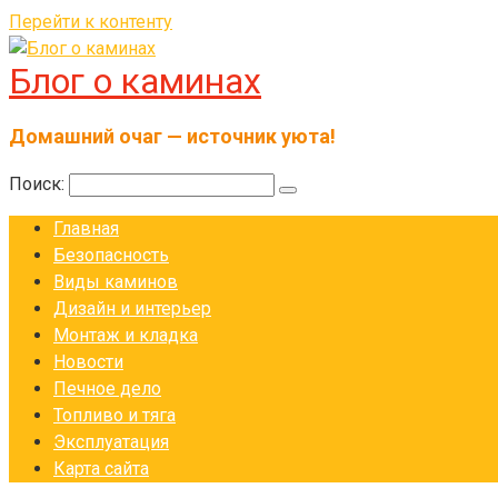
Перейти к контенту
Блог о каминах
Домашний очаг — источник уюта!
Поиск:
Главная
Безопасность
Виды каминов
Дизайн и интерьер
Монтаж и кладка
Новости
Печное дело
Топливо и тяга
Эксплуатация
Карта сайта