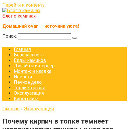
Перейти к контенту
Блог о каминах
Домашний очаг — источник уюта!
Поиск:
Главная
Безопасность
Виды каминов
Дизайн и интерьер
Монтаж и кладка
Новости
Печное дело
Топливо и тяга
Эксплуатация
Карта сайта
Главная
»
Эксплуатация
Почему кирпич в топке темнеет