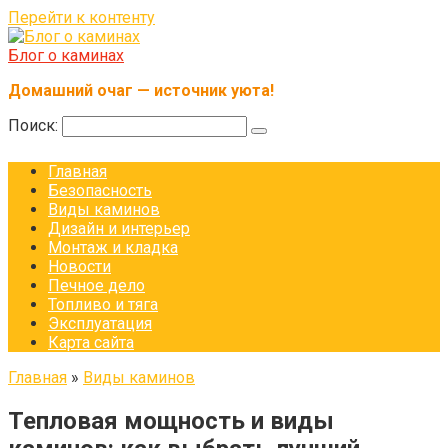
Перейти к контенту
Блог о каминах
Домашний очаг — источник уюта!
Поиск:
Главная
Безопасность
Виды каминов
Дизайн и интерьер
Монтаж и кладка
Новости
Печное дело
Топливо и тяга
Эксплуатация
Карта сайта
Главная
»
Виды каминов
Тепловая мощность и виды