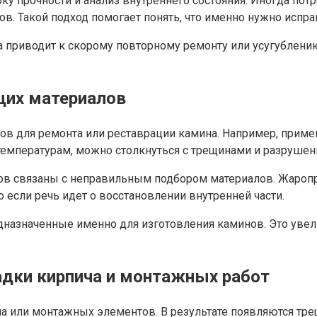
у прочности и анализ внутреннего состояния. Иногда пот
. Такой подход помогает понять, что именно нужно исправ
 приводит к скорому повторному ремонту или усугублени
щих материалов
ов для ремонта или реставрации камина. Например, прим
температурам, можно столкнуться с трещинами и разрушен
тов связаны с неправильным подбором материалов. Жароп
 если речь идет о восстановлении внутренней части.
дназначенные именно для изготовления каминов. Это увел
адки кирпича и монтажных работ
а или монтажных элементов. В результате появляются тре