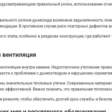
предусматривающим правильный уклон, использование огн
авильного уклона дымохода возможна задымленность поме
мендации. В противном случае риск повторных дефектов в
о этапа, особенно в разделах конструкции, где работают
и вентиляция
ентиляции внутри камина. Недостаточное утепление приво
ивести к проблемам с дымоотводом и нарушению норматив
ны значительные тепловые утечки. Современные материалы
ее эффективной. Важно помнить, что правильная теплоизо
и ремонте, чтобы обеспечить долгий срок службы и безопа
ких мер и регулярного обслуживания