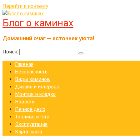
Перейти к контенту
Блог о каминах
Домашний очаг — источник уюта!
Поиск:
Главная
Безопасность
Виды каминов
Дизайн и интерьер
Монтаж и кладка
Новости
Печное дело
Топливо и тяга
Эксплуатация
Карта сайта