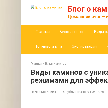
Перейти
Блог о кам
к
контенту
Домашний очаг — и
Главная
Безопасность
Виды к
Топливо и тяга
Эксплуатация
Главная
»
Виды каминов
Виды каминов с уни
режимами для эффект
На чтение:
4 мин
Опубликовано:
04.05.2026