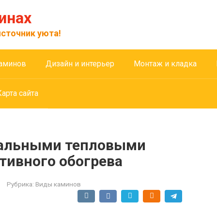
инах
сточник уюта!
аминов
Дизайн и интерьер
Монтаж и кладка
Карта сайта
кальными тепловыми
ивного обогрева
Рубрика:
Виды каминов