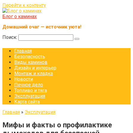
Перейти к контенту
Блог о каминах
Домашний очаг — источник уюта!
Поиск:
Главная
Безопасность
Виды каминов
Дизайн и интерьер
Монтаж и кладка
Новости
Печное дело
Топливо и тяга
Эксплуатация
Карта сайта
Главная
»
Эксплуатация
Мифы и факты о профилактике